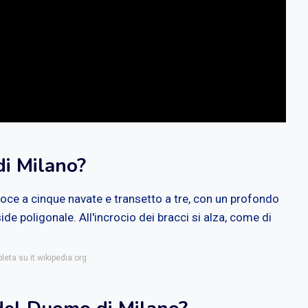
di Milano?
roce a cinque navate e transetto a tre, con un profondo
e poligonale. All'incrocio dei bracci si alza, come di
leta su it.wikipedia.org