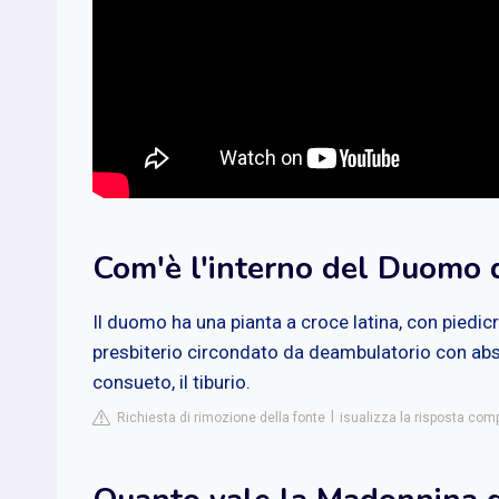
Com'è l'interno del Duomo 
Il duomo ha una pianta a croce latina, con piedic
presbiterio circondato da deambulatorio con absid
consueto, il tiburio.
Richiesta di rimozione della fonte
isualizza la risposta comp