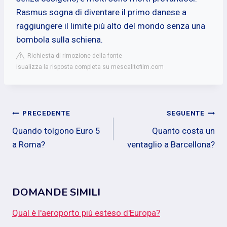
Rasmus sogna di diventare il primo danese a
raggiungere il limite più alto del mondo senza una
bombola sulla schiena.
Richiesta di rimozione della fonte
isualizza la risposta completa su mescalitofilm.com
Navigazione
PRECEDENTE
SEGUENTE
Quando tolgono Euro 5
Quanto costa un
articoli
a Roma?
ventaglio a Barcellona?
DOMANDE SIMILI
Qual è l'aeroporto più esteso d'Europa?