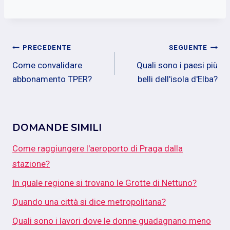
Navigazione
PRECEDENTE
SEGUENTE
Come convalidare
Quali sono i paesi più
articoli
abbonamento TPER?
belli dell'isola d'Elba?
DOMANDE SIMILI
Come raggiungere l'aeroporto di Praga dalla
stazione?
In quale regione si trovano le Grotte di Nettuno?
Quando una città si dice metropolitana?
Quali sono i lavori dove le donne guadagnano meno