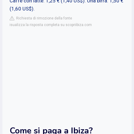
Caffè con latte: 1,25 € (1,40 US$). Una birra: 1,50 €
(1,60 US$).
Richiesta di rimozione della fonte
isualizza la risposta completa su scopriibiza.com
Come si paga a Ibiza?