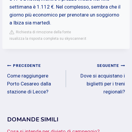
settimana è 1.112 €. Nel complesso, sembra che il
giorno più economico per prenotare un soggiorno
a Ibiza sia martedì.
Richiesta di rimozione della fonte
isualizza la risposta completa su skyscanner.it
Navigazione
PRECEDENTE
SEGUENTE
Come raggiungere
Dove si acquistano i
articoli
Porto Cesareo dalla
biglietti per i treni
stazione di Lecce?
regionali?
DOMANDE SIMILI
Cosa si intende per divieto di campeggio?