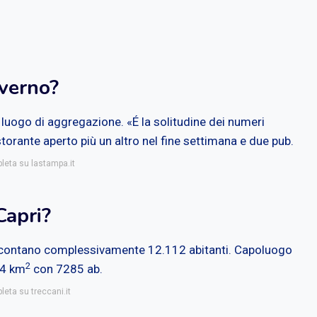
nverno?
o luogo di aggregazione. «É la solitudine dei numeri
torante aperto più un altro nel fine settimana e due pub.
pleta su lastampa.it
Capri?
he contano complessivamente 12.112 abitanti. Capoluogo
2
i 4 km
con 7285 ab.
leta su treccani.it