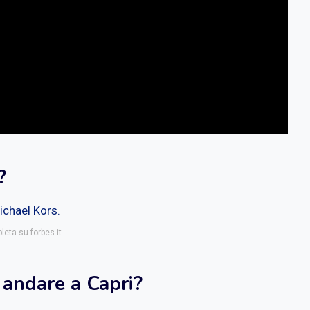
?
ichael Kors.
leta su forbes.it
 andare a Capri?