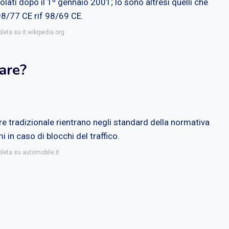
lati dopo il 1º gennaio 2001; lo sono altresì quelli che
98/77 CE rif 98/69 CE.
leta su it.wikipedia.org
are?
re tradizionale rientrano negli standard della normativa
in caso di blocchi del traffico.
pleta su automobile.it