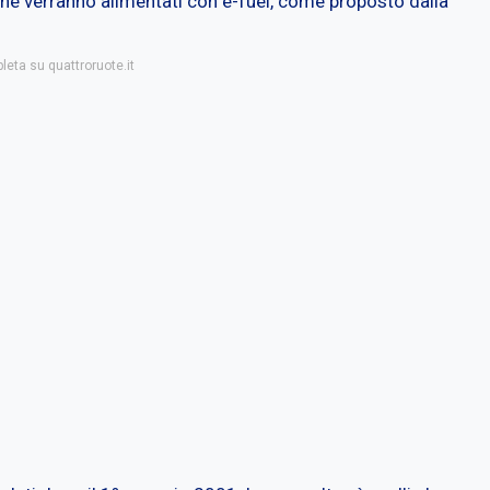
che verranno alimentati con e-fuel, come proposto dalla
leta su quattroruote.it