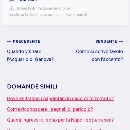
Richiesta di rimozione della fonte
isualizza la risposta completa su triscinamare.it
Navigazione
PRECEDENTE
SEGUENTE
Quando visitare
Come si scrive tàvolo
articoli
l'Acquario di Genova?
con l'accento?
DOMANDE SIMILI
Dove andranno i napoletani in caso di terremoto?
Come riconoscere i segnali di pericolo?
Quanti ingressi ci sono per la Napoli sotterranea?