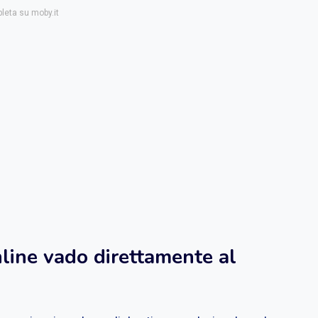
pleta su moby.it
nline vado direttamente al