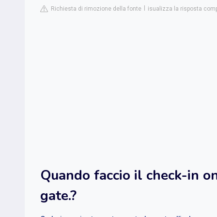
Richiesta di rimozione della fonte
isualizza la risposta com
Quando faccio il check-in o
gate.?