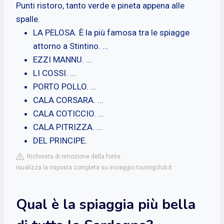
Punti ristoro, tanto verde e pineta appena alle
spalle.
LA PELOSA. È la più famosa tra le spiagge
attorno a Stintino. ...
EZZI MANNU. ...
LI COSSI. ...
PORTO POLLO. ...
CALA CORSARA. ...
CALA COTICCIO. ...
CALA PITRIZZA. ...
DEL PRINCIPE.
Richiesta di rimozione della fonte
isualizza la risposta completa su inviaggio.touringclub.it
Qual è la spiaggia più bella