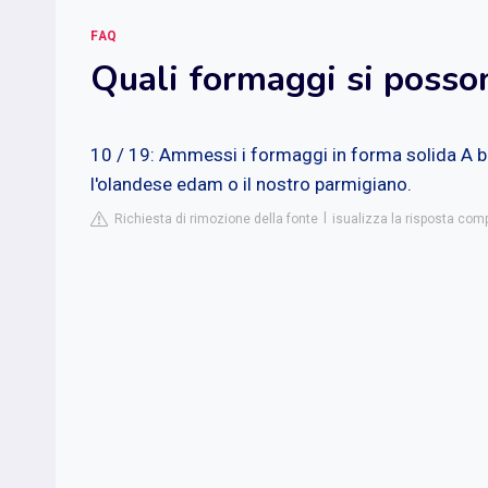
FAQ
Quali formaggi si posso
10 / 19: Ammessi i formaggi in forma solida
A b
l'olandese
edam
o il nostro parmigiano.
Richiesta di rimozione della fonte
isualizza la risposta comp