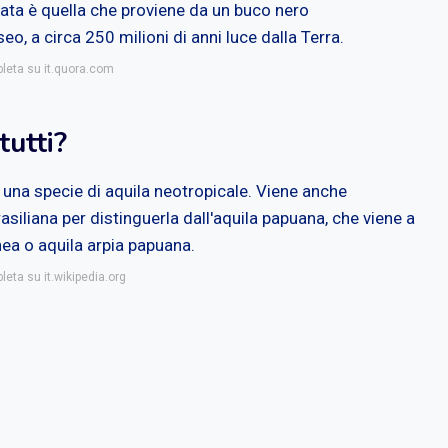
vata è quella che proviene da un buco nero
, a circa 250 milioni di anni luce dalla Terra.
pleta su it.quora.com
tutti?
è una specie di aquila neotropicale. Viene anche
siliana per distinguerla dall'aquila papuana, che viene a
nea o aquila arpia papuana.
leta su it.wikipedia.org