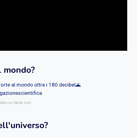
el mondo?
forte al mondo oltre i 180 decibel🌋
azionescientifica.
pleta su tiktok.com
ell'universo?