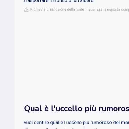
trasportare il tronco di un albero.
Richiesta di rimozione della fonte
isualizza la risposta comp
Qual è l'uccello più rumor
vuoi sentire qual è l'uccello più rumoroso del m