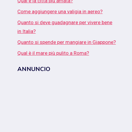
Qual è la città più amata?
Come aggiungere una valigia in aereo?
Quanto si deve guadagnare per vivere bene
in Italia?
Quanto si spende per mangiare in Giappone?
Qual è il mare più pulito a Roma?
ANNUNCIO