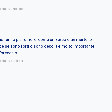
pleta su tiktok.com
 che fanno più rumore, come un aereo o un martello
oè se sono forti o sono deboli) è molto importante. I
'orecchio.
leta su sordita.it