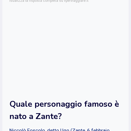
isualizza la risposta completa su vperviaggiare.it
Quale personaggio famoso è
nato a Zante?
Niccolò Foscolo, detto Ugo (Zante, 6 febbraio