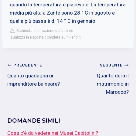
quando la temperatura è piacevole. La temperatura
media più alta a Zante sono 28 ° C in agosto e
quella più bassa è di 14 ° C in gennaio.
Richiesta di rimozione della fonte
isualizza la risposta completa su hi-land.it
Navigazione
PRECEDENTE
SEGUENTE
Quanto guadagna un
Quanto dura il
articoli
imprenditore balneare?
matrimonio in
Marocco?
DOMANDE SIMILI
Cosa c'è da vedere nei Musei Capitolini?