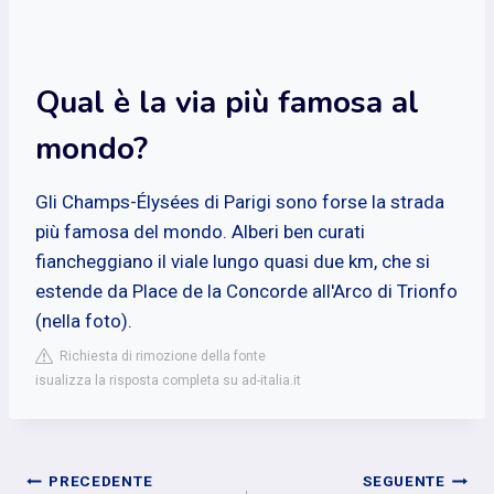
Qual è la via più famosa al
mondo?
Gli Champs-Élysées di Parigi sono forse la strada
più famosa del mondo. Alberi ben curati
fiancheggiano il viale lungo quasi due km, che si
estende da Place de la Concorde all'Arco di Trionfo
(nella foto).
Richiesta di rimozione della fonte
isualizza la risposta completa su ad-italia.it
Navigazione
PRECEDENTE
SEGUENTE