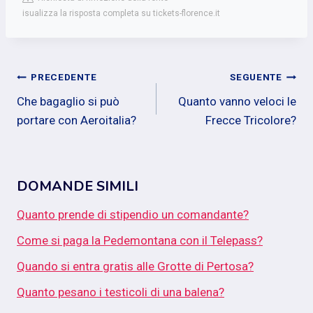
isualizza la risposta completa su tickets-florence.it
Navigazione
PRECEDENTE
SEGUENTE
Che bagaglio si può
Quanto vanno veloci le
articoli
portare con Aeroitalia?
Frecce Tricolore?
DOMANDE SIMILI
Quanto prende di stipendio un comandante?
Come si paga la Pedemontana con il Telepass?
Quando si entra gratis alle Grotte di Pertosa?
Quanto pesano i testicoli di una balena?