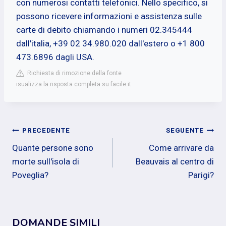
con numerosi contatti telefonici. Nello specifico, si
possono ricevere informazioni e assistenza sulle
carte di debito chiamando i numeri 02.345444
dall'italia, +39 02 34.980.020 dall'estero o +1 800
473.6896 dagli USA.
Richiesta di rimozione della fonte
isualizza la risposta completa su facile.it
Navigazione
PRECEDENTE
SEGUENTE
Quante persone sono
Come arrivare da
articoli
morte sull'isola di
Beauvais al centro di
Poveglia?
Parigi?
DOMANDE SIMILI