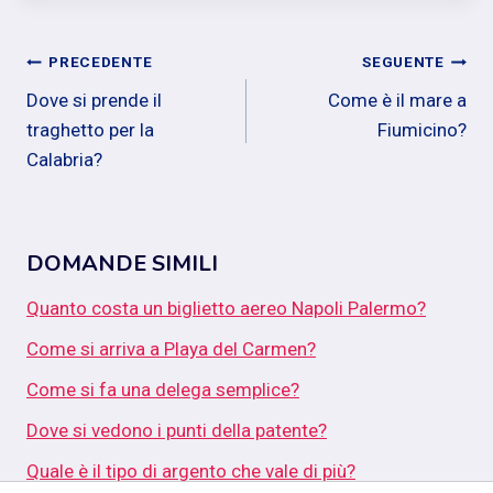
Navigazione
PRECEDENTE
SEGUENTE
Dove si prende il
Come è il mare a
articoli
traghetto per la
Fiumicino?
Calabria?
DOMANDE SIMILI
Quanto costa un biglietto aereo Napoli Palermo?
Come si arriva a Playa del Carmen?
Come si fa una delega semplice?
Dove si vedono i punti della patente?
Quale è il tipo di argento che vale di più?