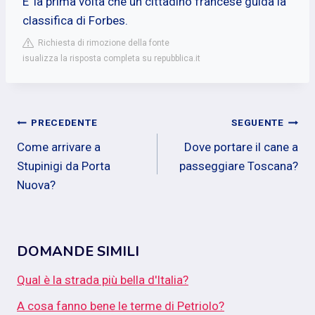
E' la prima volta che un cittadino francese guida la
classifica di Forbes.
Richiesta di rimozione della fonte
isualizza la risposta completa su repubblica.it
Navigazione
PRECEDENTE
SEGUENTE
Come arrivare a
Dove portare il cane a
articoli
Stupinigi da Porta
passeggiare Toscana?
Nuova?
DOMANDE SIMILI
Qual è la strada più bella d'Italia?
A cosa fanno bene le terme di Petriolo?