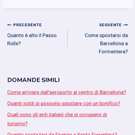
Navigazione
PRECEDENTE
SEGUENTE
Quanto è alto il Passo
Come spostarsi da
articoli
Rolle?
Barcellona a
Formentera?
DOMANDE SIMILI
Come arrivare dall'aeroporto al centro di Barcellona?
Quanti soldi si possono spostare con un bonifico?
Quali sono gli enti italiani che si occupano di
turismo?
Quanto costa taxi da Firenze a Sesto Fiorentino?