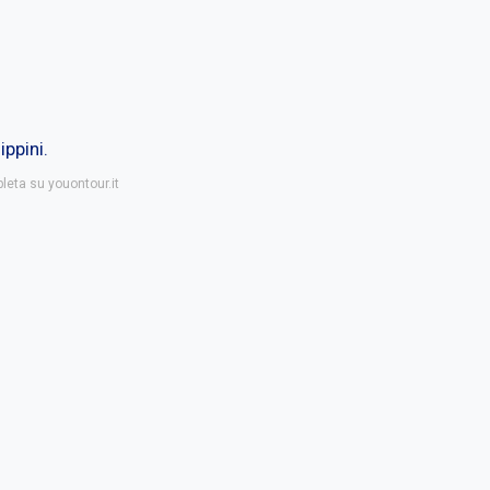
ippini.
leta su youontour.it