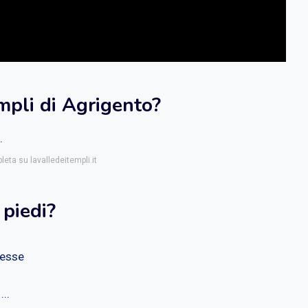
mpli di Agrigento?
.
leta su lavalledeitempli.it
piedi?
resse
..