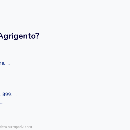
 Agrigento?
. ...
899. ...
..
eta su tripadvisor.it