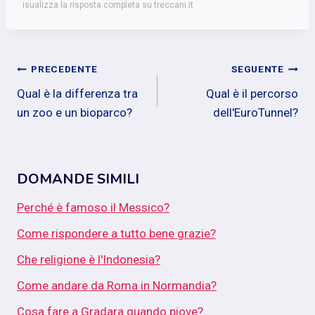
isualizza la risposta completa su treccani.it
Navigazione
PRECEDENTE
SEGUENTE
Qual è la differenza tra
Qual è il percorso
articoli
un zoo e un bioparco?
dell'EuroTunnel?
DOMANDE SIMILI
Perché è famoso il Messico?
Come rispondere a tutto bene grazie?
Che religione è l'Indonesia?
Come andare da Roma in Normandia?
Cosa fare a Gradara quando piove?