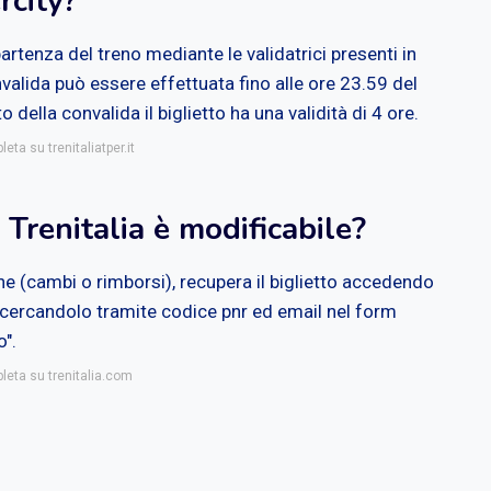
rcity?
partenza del treno mediante le validatrici presenti in
onvalida può essere effettuata fino alle ore 23.59 del
della convalida il biglietto ha una validità di 4 ore.
eta su trenitaliatper.it
Trenitalia è modificabile?
he (cambi o rimborsi), recupera il biglietto accedendo
 ricercandolo tramite codice pnr ed email nel form
o".
leta su trenitalia.com