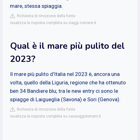
mare, stessa spiaggia.
Richiesta di rimozione della fonte
isualizza la risposta completa su viaggi.corriere.it
Qual è il mare più pulito del
2023?
Il mare più pulito d'Italia nel 2023 è, ancora una
volta, quello della Liguria, regione che ha ottenuto
ben 34 Bandiere blu; tra le new entry ci sono le
spiagge di Laigueglia (Savona) e Sori (Genova).
Richiesta di rimozione della fonte
isualizza la risposta completa su casaoggidomani.it