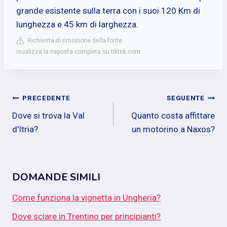
grande esistente sulla terra con i suoi 120 Km di
lunghezza e 45 km di larghezza.
Richiesta di rimozione della fonte
isualizza la risposta completa su tiktok.com
Navigazione
PRECEDENTE
SEGUENTE
Dove si trova la Val
Quanto costa affittare
articoli
d'Itria?
un motorino a Naxos?
DOMANDE SIMILI
Come funziona la vignetta in Ungheria?
Dove sciare in Trentino per principianti?