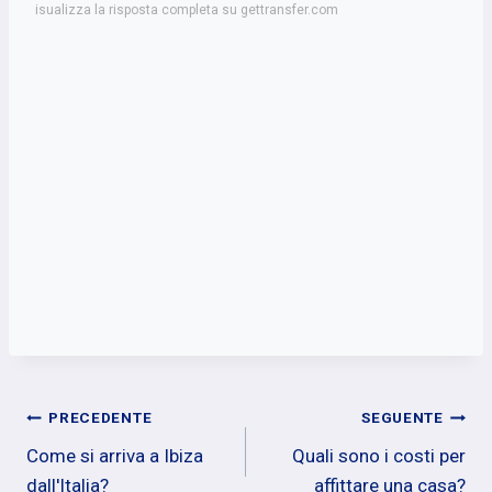
isualizza la risposta completa su gettransfer.com
Navigazione
PRECEDENTE
SEGUENTE
Come si arriva a Ibiza
Quali sono i costi per
articoli
dall'Italia?
affittare una casa?