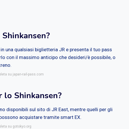
o Shinkansen?
 in una qualsiasi biglietteria JR e presenta il tuo pass
rlo con il massimo anticipo che desideri/è possibile, o
treno.
pleta su japan-rail-pass.com
er lo Shinkansen?
no disponibili sul sito di JR East, mentre quelli per gli
i possono acquistare tramite smart EX.
pleta su gotokyo.org