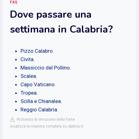
FAQ
Dove passare una
settimana in Calabria?
Pizzo Calabro.
Civita.
Massiccio del Pollino.
Scalea.
Capo Vaticano.
Tropea.
Scilla e Chianalea.
Reggio Calabria.
Richiesta di rimozione della fonte
isualizza la risposta completa su alpitour.it