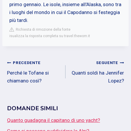
primo gennaio. Le isole, insieme all'Alaska, sono tra
i luoghi del mondo in cui il Capodanno si festeggia
più tardi.
Richiesta di rimozione della fonte
isualizza la risposta completa su travel.thewom.it
Navigazione
PRECEDENTE
SEGUENTE
Perché le Tofane si
Quanti soldi ha Jennifer
articoli
chiamano così?
Lopez?
DOMANDE SIMILI
Quanto guadagna il capitano di uno yacht?