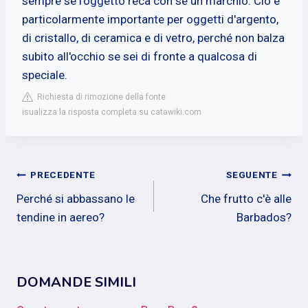
sempre se l'oggetto reca con sé un marchio. Ciò è
particolarmente importante per oggetti d'argento,
di cristallo, di ceramica e di vetro, perché non balza
subito all'occhio se sei di fronte a qualcosa di
speciale.
Richiesta di rimozione della fonte
isualizza la risposta completa su catawiki.com
Navigazione
PRECEDENTE
SEGUENTE
Perché si abbassano le
Che frutto c'è alle
articoli
tendine in aereo?
Barbados?
DOMANDE SIMILI