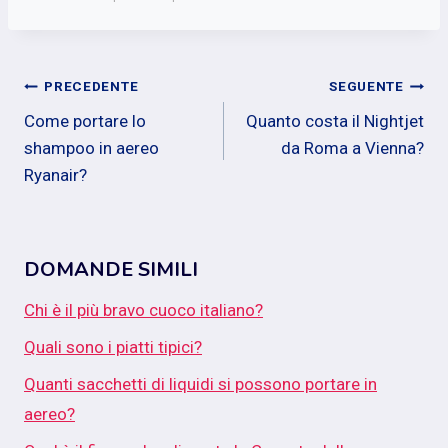
Navigazione
PRECEDENTE
SEGUENTE
Come portare lo
Quanto costa il Nightjet
articoli
shampoo in aereo
da Roma a Vienna?
Ryanair?
DOMANDE SIMILI
Chi è il più bravo cuoco italiano?
Quali sono i piatti tipici?
Quanti sacchetti di liquidi si possono portare in
aereo?