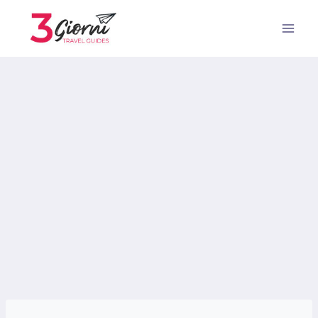
Salta
al
contenuto