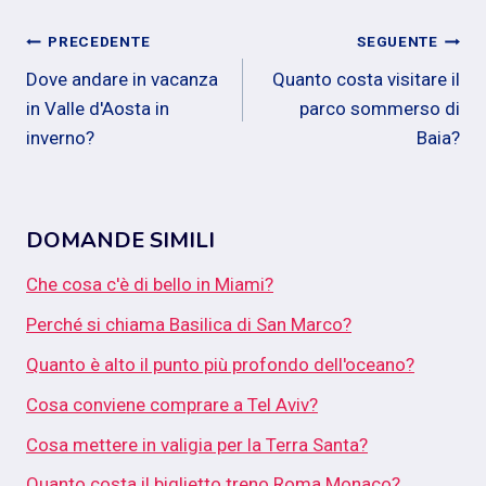
Navigazione
PRECEDENTE
SEGUENTE
Dove andare in vacanza
Quanto costa visitare il
articoli
in Valle d'Aosta in
parco sommerso di
inverno?
Baia?
DOMANDE SIMILI
Che cosa c'è di bello in Miami?
Perché si chiama Basilica di San Marco?
Quanto è alto il punto più profondo dell'oceano?
Cosa conviene comprare a Tel Aviv?
Cosa mettere in valigia per la Terra Santa?
Quanto costa il biglietto treno Roma Monaco?