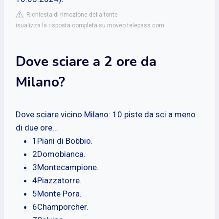
Richiesta di rimozione della fonte
isualizza la risposta completa su moveo.telepass.com
Dove sciare a 2 ore da
Milano?
Dove sciare vicino Milano: 10 piste da sci a meno
di due ore...
1Piani di Bobbio.
2Domobianca.
3Montecampione.
4Piazzatorre.
5Monte Pora.
6Champorcher.