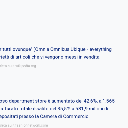
 per tutti ovunque" (Omnia Omnibus Ubique - everything
età di articoli che vi vengono messi in vendita.
leta su it.wikipedia.org
tigioso department store è aumentato del 42,6%, a 1,565
o fatturato totale è salito del 35,5% a 581,9 milioni di
i depositati presso la Camera di Commercio.
pleta su it.fashionnetwork.com