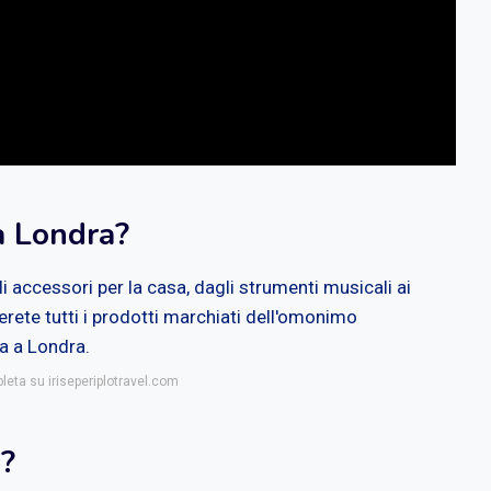
a Londra?
i accessori per la casa, dagli strumenti musicali ai
erete tutti i prodotti marchiati dell'omonimo
a a Londra.
leta su iriseperiplotravel.com
s?