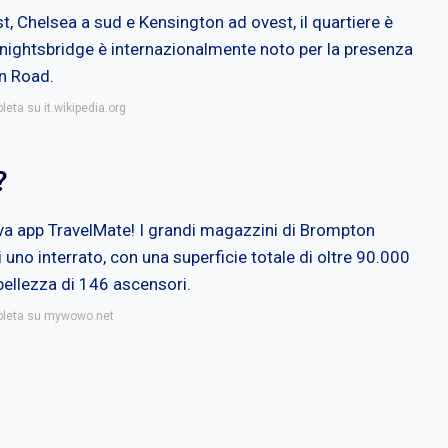
, Chelsea a sud e Kensington ad ovest, il quartiere è
. Knightsbridge è internazionalmente noto per la presenza
on Road.
leta su it.wikipedia.org
?
va app TravelMate! I grandi magazzini di Brompton
i uno interrato, con una superficie totale di oltre 90.000
 bellezza di 146 ascensori.
mpleta su mywowo.net