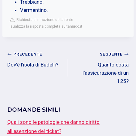
Trebbiano.
Vermentino.
Richiesta di rimozione della fonte
isualizza la risposta completa su tannico.it
Navigazione
PRECEDENTE
SEGUENTE
Dov'è l'isola di Budelli?
Quanto costa
articoli
l'assicurazione di un
125?
DOMANDE SIMILI
Quali sono le patologie che danno diritto
all'esenzione del ticket?