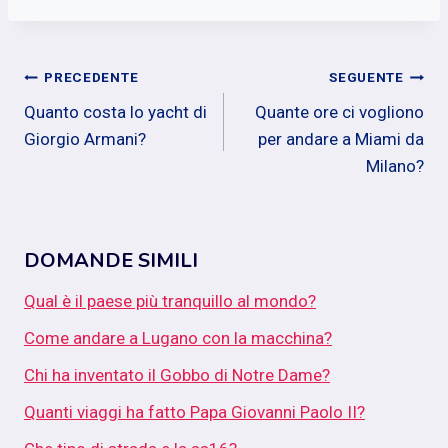
Navigazione
PRECEDENTE
SEGUENTE
Quanto costa lo yacht di
Quante ore ci vogliono
articoli
Giorgio Armani?
per andare a Miami da
Milano?
DOMANDE SIMILI
Qual è il paese più tranquillo al mondo?
Come andare a Lugano con la macchina?
Chi ha inventato il Gobbo di Notre Dame?
Quanti viaggi ha fatto Papa Giovanni Paolo II?