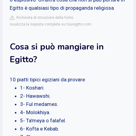
Egitto è qualsiasi tipo di propaganda religiosa.
Richiesta di rimozione della fonte
isualizza la risposta completa su touregitto.com
Cosa si può mangiare in
Egitto?
10 piatti tipici egiziani da provare
1- Koshari.
2- Hawawshi.
3- Ful medames.
4- Molokhiya.
5- Ta'meya o falafel.
6- Kofta e Kebab.