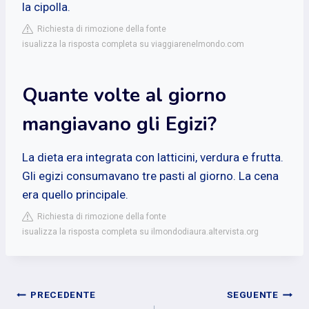
la cipolla.
Richiesta di rimozione della fonte
isualizza la risposta completa su viaggiarenelmondo.com
Quante volte al giorno
mangiavano gli Egizi?
La dieta era integrata con latticini, verdura e frutta.
Gli egizi consumavano tre pasti al giorno. La cena
era quello principale.
Richiesta di rimozione della fonte
isualizza la risposta completa su ilmondodiaura.altervista.org
Navigazione
PRECEDENTE
SEGUENTE