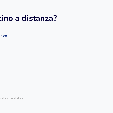
ino a distanza?
anza
eta su ef-italia.it