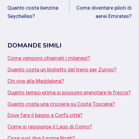
Quanto costa benzina
Come diventare piloti di
articoli
Seychelles?
aerei Emirates?
DOMANDE SIMILI
Come vengono chiamati i milanesi?
Quanto costa un biglietto del treno per Zurigo?
Chi vive alla Maddalena?
Quanto tempo prima si possono prenotare le frecce?
Quanto costa una crociera su Costa Toscana?
Dove fare il bagno a Corfù città?
Come si raggiunge il Lago di Como?
Cosa vuol dire il nome Noah?