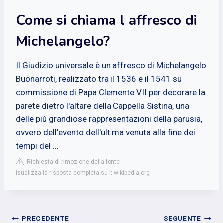
Come si chiama l affresco di
Michelangelo?
Il Giudizio universale è un affresco di Michelangelo
Buonarroti, realizzato tra il 1536 e il 1541 su
commissione di Papa Clemente VII per decorare la
parete dietro l'altare della Cappella Sistina, una
delle più grandiose rappresentazioni della parusia,
ovvero dell'evento dell'ultima venuta alla fine dei
tempi del ...
Richiesta di rimozione della fonte
isualizza la risposta completa su it.wikipedia.org
Navigazione
PRECEDENTE
SEGUENTE