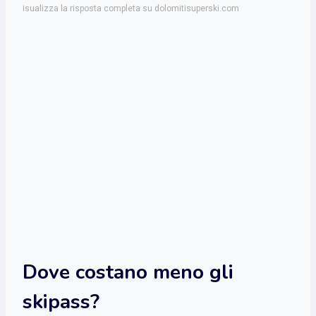
isualizza la risposta completa su dolomitisuperski.com
Dove costano meno gli
skipass?