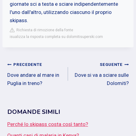
giornate sci a testa e sciare indipendentemente
l'uno dall'altro, utilizzando ciascuno il proprio
skipass.
Richiesta di rimozione della fonte
isualizza la risposta completa su dolomitisuperski.com
Navigazione
PRECEDENTE
SEGUENTE
Dove andare al mare in
Dove si va a sciare sulle
articoli
Puglia in treno?
Dolomiti?
DOMANDE SIMILI
Perché lo skipass costa così tanto?
Quanti casi di malaria in Kenya?