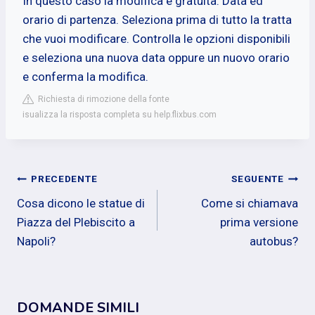
In questo caso la modifica è gratuita. Data ed
orario di partenza. Seleziona prima di tutto la tratta
che vuoi modificare. Controlla le opzioni disponibili
e seleziona una nuova data oppure un nuovo orario
e conferma la modifica.
Richiesta di rimozione della fonte
isualizza la risposta completa su help.flixbus.com
Navigazione
PRECEDENTE
SEGUENTE
Cosa dicono le statue di
Come si chiamava
articoli
Piazza del Plebiscito a
prima versione
Napoli?
autobus?
DOMANDE SIMILI