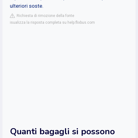
ulteriori soste.
Richiesta di rimozione della fonte
isualizza la risposta completa su help.flixbus.com
Quanti bagagli si possono