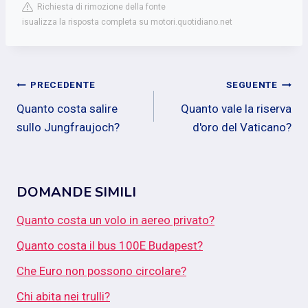
Richiesta di rimozione della fonte
isualizza la risposta completa su motori.quotidiano.net
Navigazione
PRECEDENTE
SEGUENTE
Quanto costa salire
Quanto vale la riserva
articoli
sullo Jungfraujoch?
d'oro del Vaticano?
DOMANDE SIMILI
Quanto costa un volo in aereo privato?
Quanto costa il bus 100E Budapest?
Che Euro non possono circolare?
Chi abita nei trulli?