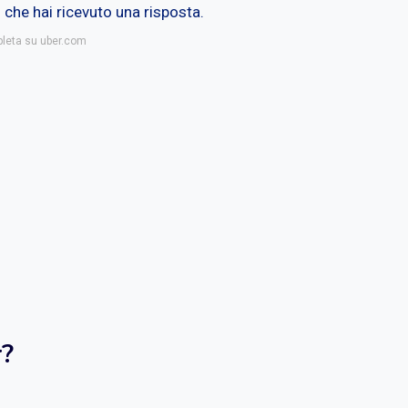
i che hai ricevuto una risposta.
pleta su uber.com
r?