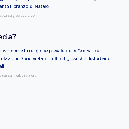
nte il pranzo di Natale.
pleta su greciavera.com
ecia?
osso come la religione prevalente in Grecia, ma
itazioni. Sono vietati i culti religiosi che disturbano
li.
leta su it.wikipedia.org