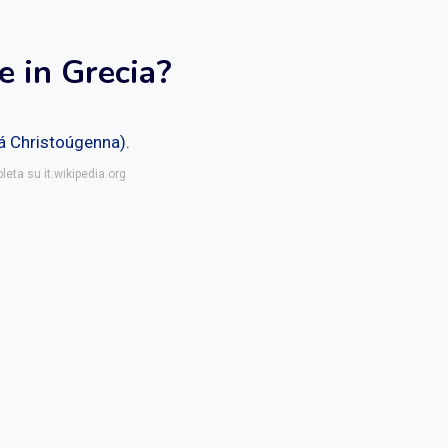
e in Grecia?
á Christoúgenna).
leta su it.wikipedia.org