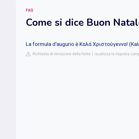
FAQ
Come si dice Buon Natal
La formula d'augurio è Καλά Χριστούγεννα! (Kal
Richiesta di rimozione della fonte
isualizza la risposta comp