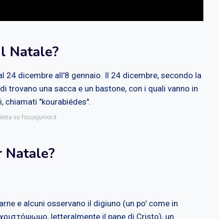
il Natale?
dal 24 dicembre all'8 gennaio. Il 24 dicembre, secondo la
iedi trovano una sacca e un bastone, con i quali vanno in
i, chiamati "kourabiédes".
leta su focusjunior.it
r Natale?
ne e alcuni osservano il digiuno (un po' come in
ριστόψωμο, letteralmente il pane di Cristo), un