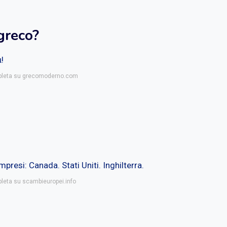
greco?
!
mpleta su grecomoderno.com
resi: Canada. Stati Uniti. Inghilterra.
pleta su scambieuropei.info