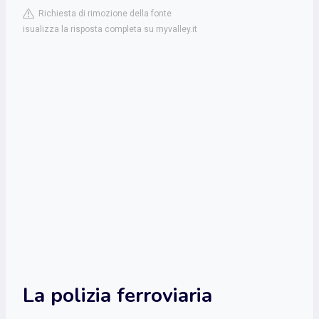
Richiesta di rimozione della fonte
isualizza la risposta completa su myvalley.it
La polizia ferroviaria