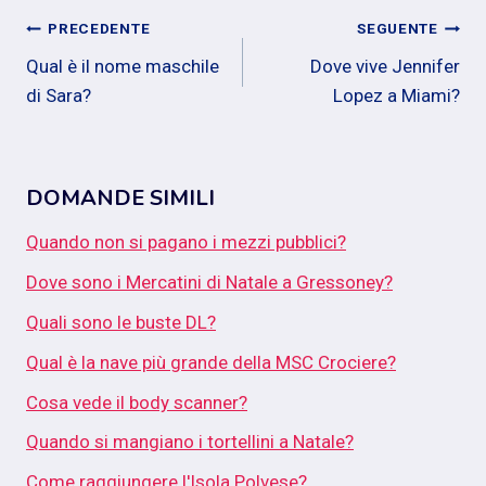
Navigazione
PRECEDENTE
SEGUENTE
Qual è il nome maschile
Dove vive Jennifer
articoli
di Sara?
Lopez a Miami?
DOMANDE SIMILI
Quando non si pagano i mezzi pubblici?
Dove sono i Mercatini di Natale a Gressoney?
Quali sono le buste DL?
Qual è la nave più grande della MSC Crociere?
Cosa vede il body scanner?
Quando si mangiano i tortellini a Natale?
Come raggiungere l'Isola Polvese?