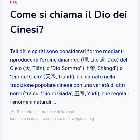
FAQ
Come si chiama il Dio dei
Cinesi?
Tali dèi e spiriti sono considerati forme medianti
riproducenti l'ordine dinamico (理, Lǐ o 道, Dào) del
Cielo (天, Tiān), o "Dio Sommo" (上帝, Shàngdì) o
"Dio del Cielo" (天帝, Tiāndì), e chiamato nella
tradizione popolare cinese con una varietà di altri
nomi (tra cui "Dio di Giada", 玉帝, Yùdì), che regola i
fenomeni naturali ...
Richiesta di rimozione della fonte
isualizza la risposta completa su it.wikipedia.org