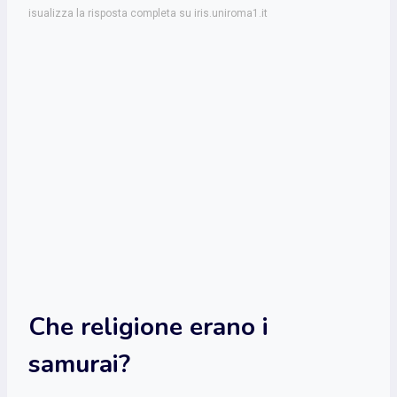
isualizza la risposta completa su iris.uniroma1.it
Che religione erano i
samurai?