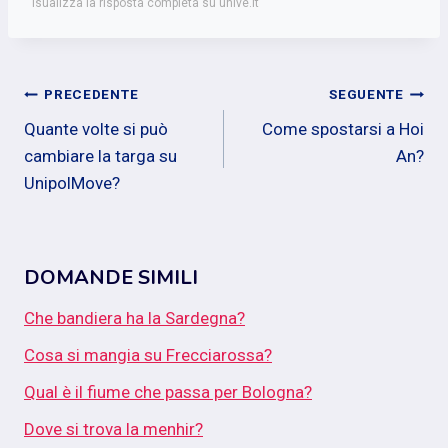
isualizza la risposta completa su unive.it
Navigazione
PRECEDENTE
SEGUENTE
Quante volte si può
Come spostarsi a Hoi
articoli
cambiare la targa su
An?
UnipolMove?
DOMANDE SIMILI
Che bandiera ha la Sardegna?
Cosa si mangia su Frecciarossa?
Qual è il fiume che passa per Bologna?
Dove si trova la menhir?