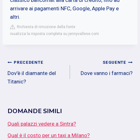
arrivare ai pagamenti NFC, Google, Apple Pay e
altri.
Richiesta di rimozione della fonte
isualizza la risposta completa su jennyvallese.com
Navigazione
PRECEDENTE
SEGUENTE
Dov'è il diamante del
Dove vanno i farmaci?
articoli
Titanic?
DOMANDE SIMILI
Quali palazzi vedere a Sintra?
Qual è il costo per un taxi a Milano?