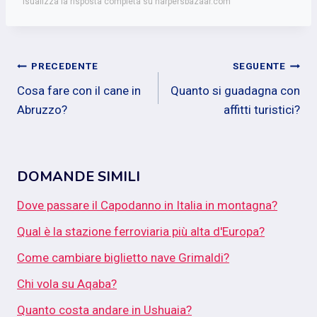
isualizza la risposta completa su harpersbazaar.com
Navigazione
PRECEDENTE
SEGUENTE
Cosa fare con il cane in
Quanto si guadagna con
articoli
Abruzzo?
affitti turistici?
DOMANDE SIMILI
Dove passare il Capodanno in Italia in montagna?
Qual è la stazione ferroviaria più alta d'Europa?
Come cambiare biglietto nave Grimaldi?
Chi vola su Aqaba?
Quanto costa andare in Ushuaia?