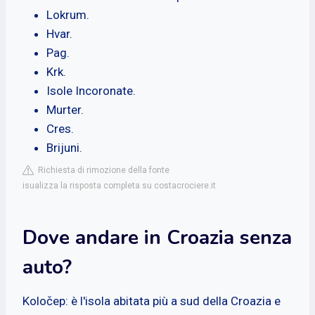
Lokrum.
Hvar.
Pag.
Krk.
Isole Incoronate.
Murter.
Cres.
Brijuni.
Richiesta di rimozione della fonte
isualizza la risposta completa su costacrociere.it
Dove andare in Croazia senza
auto?
Koločep: è l'isola abitata più a sud della Croazia e