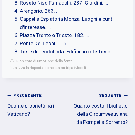
Roseto Niso Fumagalli. 237. Giardini. ...
Arengario. 263. ...
Cappella Espiatoria Monza. Luoghi e punti
d'interesse. ...
Piazza Trento e Trieste. 182. ...
Ponte Dei Leoni. 115. ...
Torre di Teodolinda. Edifici architettonici.
Richiesta di rimozione della fonte
isualizza la risposta completa su tripadvisor.it
Navigazione
PRECEDENTE
SEGUENTE
Quante proprietà ha il
Quanto costa il biglietto
articoli
Vaticano?
della Circumvesuviana
da Pompei a Sorrento?