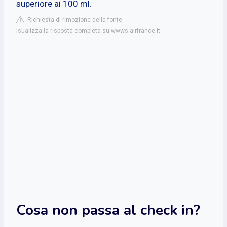
superiore ai 100 ml.
Richiesta di rimozione della fonte
isualizza la risposta completa su wwws.airfrance.it
Cosa non passa al check in?