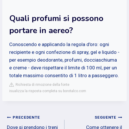
Quali profumi si possono
portare in aereo?
Conoscendo e applicando la regola d'oro: ogni
recipiente e ogni confezione di spray, gel e liquido -
per esempio deodorante, profumi, docciaschiuma
e creme - deve rispettare il limite di 100 ml, per un
totale massimo consentito di 1 litro a passeggero.
Richiesta di rimozione della fonte
isualizza la risposta completa su borotalco.com
Navigazione
PRECEDENTE
SEGUENTE
Dove si prendono i treni
Come ottenere il