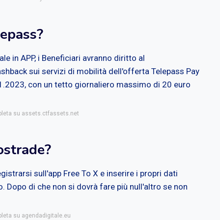
lepass?
 in APP, i Beneficiari avranno diritto al
hback sui servizi di mobilità dell'offerta Telepass Pay
0.11.2023, con un tetto giornaliero massimo di 20 euro
pleta su assets.ctfassets.net
ostrade?
strarsi sull'app Free To X e inserire i propri dati
o. Dopo di che non si dovrà fare più null'altro se non
pleta su agendadigitale.eu